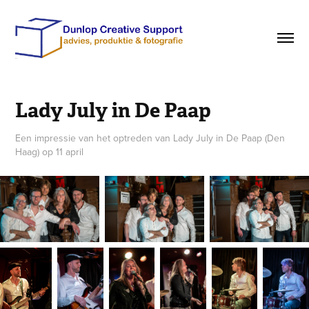
Lady July in De Paap
Een impressie van het optreden van Lady July in De Paap (Den
Haag) op 11 april