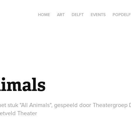
HOME
ART
DELFT
EVENTS
POPDELF
nimals
 het stuk "All Animals", gespeeld door Theatergroe
ietveld Theater