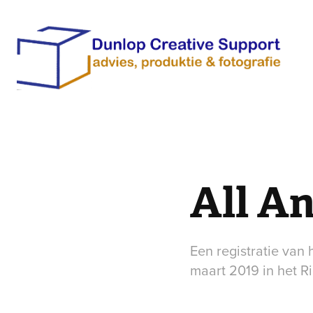
All A
Een registratie van
maart 2019 in het R