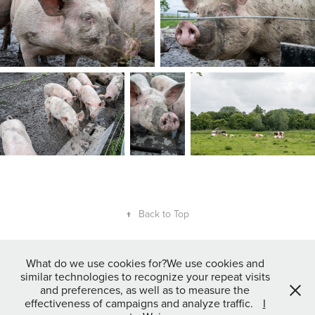
↑
Back to Top
What do we use cookies for?We use cookies and
Gepubliceerde foto's mogen vrij gebruikt worden op Social Media door
similar technologies to recognize your repeat visits
betrokkenen (personen en organisaties) mits er een duidelijke
and preferences, as well as to measure the
naamsvermelding van de fotograaf bij geplaatst wordt. Voor gebruik
effectiveness of campaigns and analyze traffic.
I
op andere (gedrukte) media is schriftelijke toestemming van de