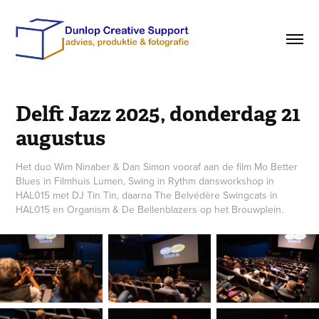
Delft Jazz 2025, donderdag 21 
augustus
Het duo Wim Ninaber & Dan Simon vooraf aan de film Mo Better
Blues in Filmhuis Lumen, Swing in Rythm dansworkshop in
HAL015 met DJ Tin Tin, daarna The Belvédère Swingcats in
HAL015 en Organism & De Bellenblazers op het Brouwplein.