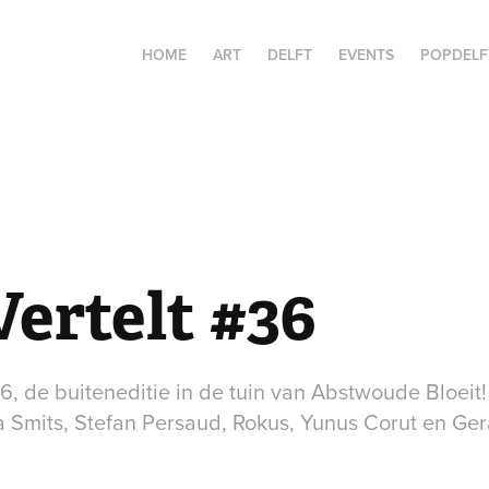
HOME
ART
DELFT
EVENTS
POPDELF
Vertelt #36
 36, de buiteneditie in de tuin van Abstwoude Bloeit!
da Smits, Stefan Persaud, Rokus, Yunus Corut en Ge