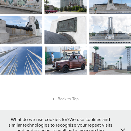
↑
Back to Top
What do we use cookies for?We use cookies and
Gepubliceerde foto's mogen vrij gebruikt worden op Social Media door
similar technologies to recognize your repeat visits
betrokkenen (personen en organisaties) mits er een duidelijke
and preferences, as well as to measure the
naamsvermelding van de fotograaf bij geplaatst wordt. Voor gebruik