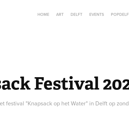
HOME
ART
DELFT
EVENTS
POPDELF
ack Festival 20
et festival "Knapsack op het Water" in Delft op zo