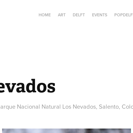
HOME
ART
DELFT
EVENTS
POPDELF
evados
Parque Nacional Natural Los Nevados, Salento, Co