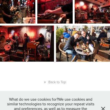
↑
Back to Top
What do we use cookies for?We use cookies and
Gepubliceerde foto's mogen vrij gebruikt worden op Social Media door
similar technologies to recognize your repeat visits
betrokkenen (personen en organisaties) mits er een duidelijke
and preferences, as well as to measure the
naamsvermelding van de fotograaf bij geplaatst wordt. Voor gebruik