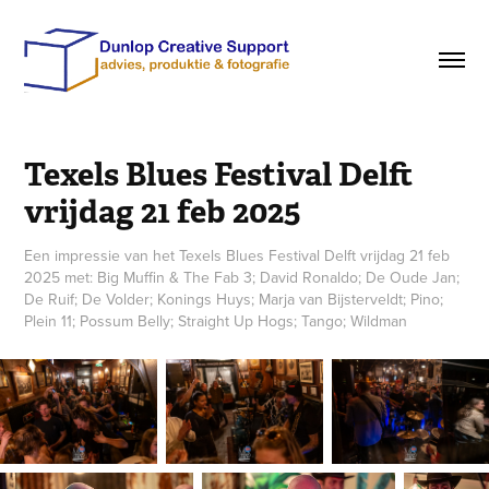
Texels Blues Festival Delft 
vrijdag 21 feb 2025
Een impressie van het Texels Blues Festival Delft vrijdag 21 feb
2025 met: Big Muffin & The Fab 3; David Ronaldo; De Oude Jan;
De Ruif; De Volder; Konings Huys; Marja van Bijsterveldt; Pino;
Plein 11; Possum Belly; Straight Up Hogs; Tango; Wildman